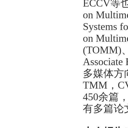
ECCV
等
on Multim
Systems f
on Multim
(TOMM)
Associate 
多媒体方
TMM
，
C
450
余篇
有多篇论