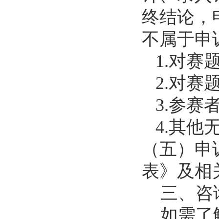
终结论，
不属于申
1.对
2.对
3.参
4.其
（五）申
表》及相
三、咨
如需了