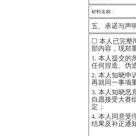
材料名称：
五、承诺与声
☐ 本人已完
部内容，现郑
1.
本人提交的
任何捏造、伪
2.
本人知晓申
再就同一事项
3.
本人知晓恶
自愿接受大赛
定；
4.
本人同意受
结果及补正通