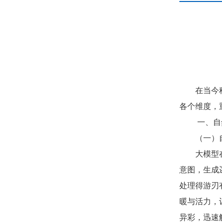
在当今
各个维度，
一、自
（一）
大模型
意图，生成
处理得游刃
暖与活力，
异彩，迅速