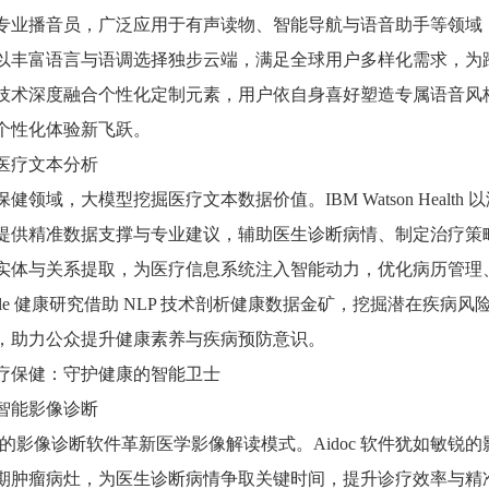
业播音员，广泛应用于有声读物、智能导航与语音助手等领域，为用户
以丰富语言与语调选择独步云端，满足全球用户多样化需求，为
技术深度融合个性化定制元素，用户依自身喜好塑造专属语音风
个性化体验新飞跃。
医疗文本分析
保健领域，大模型挖掘医疗文本数据价值。IBM Watson Heal
提供精准数据支撑与专业建议，辅助医生诊断病情、制定治疗策
实体与关系提取，为医疗信息系统注入智能动力，优化病历管理
ogle 健康研究借助 NLP 技术剖析健康数据金矿，挖掘潜在疾
，助力公众提升健康素养与疾病预防意识。
疗保健：守护健康的智能卫士
智能影像诊断
驱动的影像诊断软件革新医学影像解读模式。Aidoc 软件犹如敏锐
肿瘤病灶，为医生诊断病情争取关键时间，提升诊疗效率与精准度。Zebr