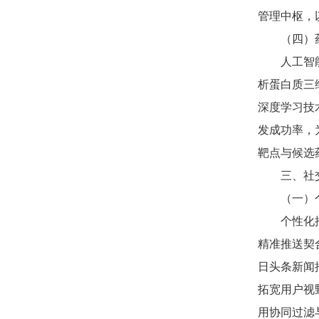
管理中枢，
（四）
人工智能
析蛋白质三
深度学习技
发成功率，为
靶点与候选
三、社
（一）
个性化
精准推送契
日头条新闻
拓宽用户视
用协同过滤