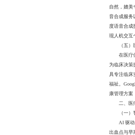
自然，媲美专
音合成服务
度语音合成
现人机交互
（五）
在医疗
为临床决策
具专注临床
福祉。Go
康管理方案
二、医
（一）
AI 
出血点与早期