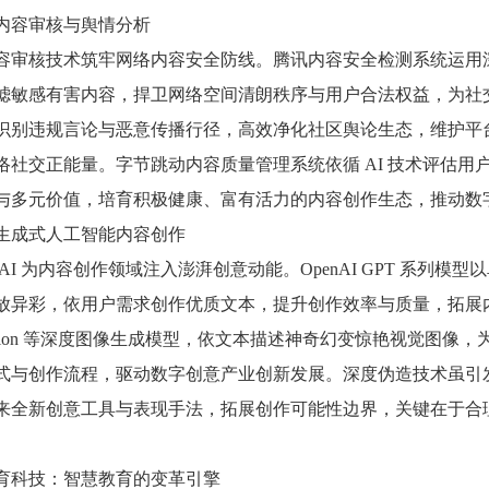
内容审核与舆情分析
容审核技术筑牢网络内容安全防线。腾讯内容安全检测系统运用
滤敏感有害内容，捍卫网络空间清朗秩序与用户合法权益，为社
识别违规言论与恶意传播行径，高效净化社区舆论生态，维护平
络社交正能量。字节跳动内容质量管理系统依循 AI 技术评估
与多元价值，培育积极健康、富有活力的内容创作生态，推动数
生成式人工智能内容创作
 AI 为内容创作领域注入澎湃创意动能。OpenAI GPT 系
异彩，依用户需求创作优质文本，提升创作效率与质量，拓展内容创作边
 Diffusion 等深度图像生成模型，依文本描述神奇幻变惊艳视
式与创作流程，驱动数字创意产业创新发展。深度伪造技术虽引
来全新创意工具与表现手法，拓展创作可能性边界，关键在于合
育科技：智慧教育的变革引擎