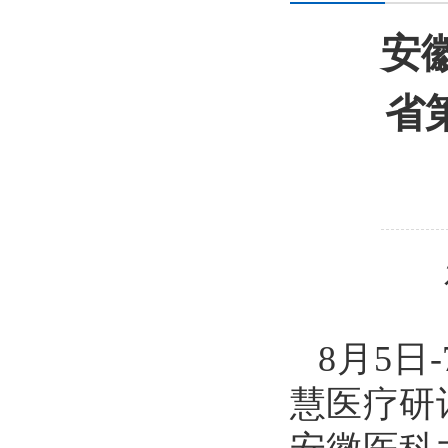
安
省
8
月5日
慧医疗研