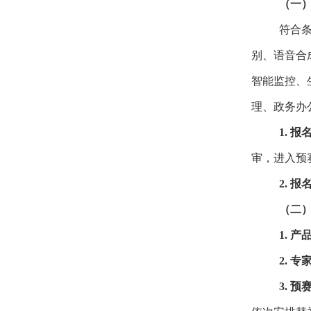
（一
符合
别、语音合
智能监控、
理、政务办
1.
报
审，进入预
2.
报
（二
1.
产
2.
专
3.
预