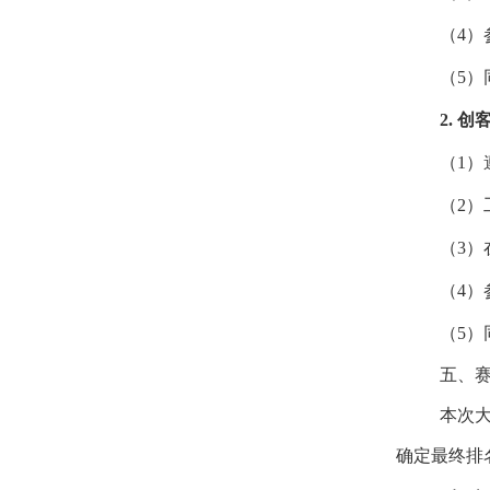
（
4
）
（
5
）
2.
创
（
1
）
（
2
）
（
3
）
（
4
）
（
5
）
五、
本次
确定最终排