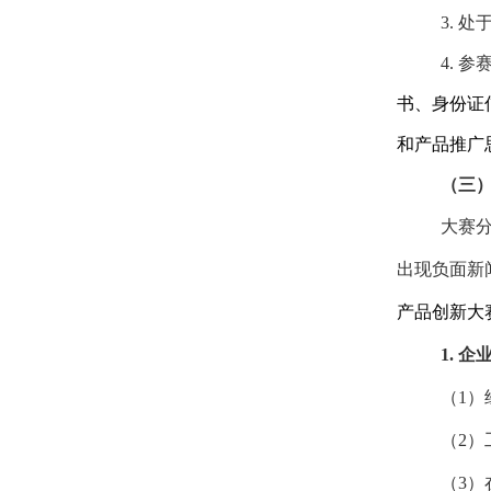
3.
处
4.
参
书、身份证
和产品推广
（三
大赛
出现负面新
产品创新大
1.
企
（
1
）
（
2
）
（
3
）