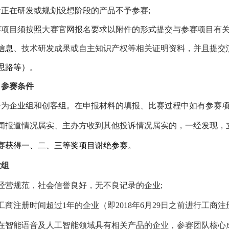
于正在研发或规划设想阶段的产品不予参赛
;
赛项目须按照大赛官网报名要求以附件的形式提交与参赛项目有
信息、
技术研发成果或自主知识产权等相关证明资料，并且提交
思路等）。
）参赛条件
分为企业组和创客组。在申报材料的填报、比赛过程中如有参赛
闻报道情况属实、主办方收到其他投诉情况属实的，一经发现，
赛获得一、二、三等奖项目谢绝参赛
。
业组
经营规范，社会信誉良好，无不良记录的企业
;
工商注册时间超过
1
年的企业（即
2018
年
6
月
29
日之前进行工商注
在智能语音及人工智能领域具有相关产品的企业，参赛团队核心