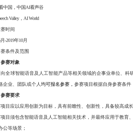
看中国，中国
AI
看声谷
eech Valley
，
AI World
大赛时间
6
月
-2019
年
10
月
参赛条件及范围
）参赛对象
面向全球智能语音及人工智能产品等相关领域的企事业单位、科
格企业、团队或个人
均可报名参赛，
参赛项目根据自身参赛条件
）参赛要求
赛项目应以应用创新为目标，具有前瞻性、创新性，具备较高成
赛项目须包含智能语音及人工智能相关技术，并最终应用于教育
办公等场景；