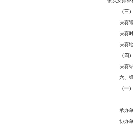
依次安排替
（三
决赛
决赛
决赛
（四
决赛
六、
（一
承办
协办