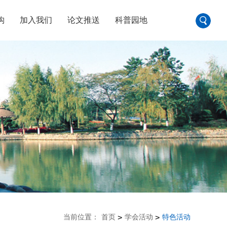
构
加入我们
论文推送
科普园地
当前位置：
首页
学会活动
特色活动
>
>