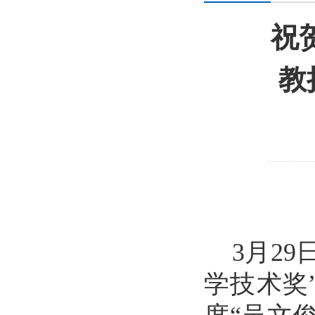
祝
教
3
月
29
学技术奖