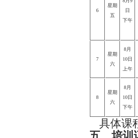
8
月
9
星期
6
日
五
下午
8
月
星期
7
10
日
六
上午
8
月
星期
8
10
日
六
下午
具体课
五、
培训